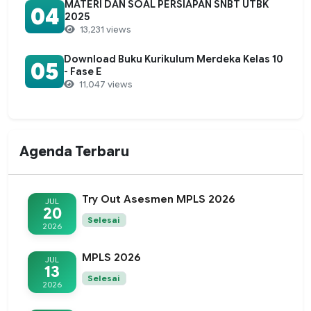
MATERI DAN SOAL PERSIAPAN SNBT UTBK
04
2025
13,231 views
Download Buku Kurikulum Merdeka Kelas 10
05
- Fase E
11,047 views
Agenda Terbaru
Try Out Asesmen MPLS 2026
JUL
20
Selesai
2026
MPLS 2026
JUL
13
Selesai
2026