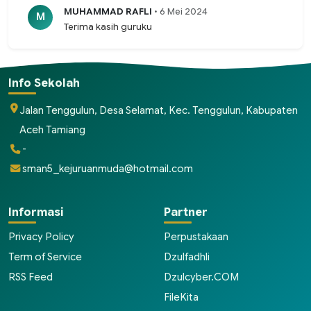
MUHAMMAD RAFLI
• 6 Mei 2024
M
Terima kasih guruku
Info Sekolah
Jalan Tenggulun, Desa Selamat, Kec. Tenggulun, Kabupaten
Aceh Tamiang
-
sman5_kejuruanmuda@hotmail.com
Informasi
Partner
Privacy Policy
Perpustakaan
Term of Service
Dzulfadhli
RSS Feed
Dzulcyber.COM
FileKita