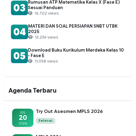
Rumusan ATP Matematika Kelas X (Fase E)
03
Sesuai Panduan
16,702 views
MATERI DAN SOAL PERSIAPAN SNBT UTBK
04
2025
13,236 views
Download Buku Kurikulum Merdeka Kelas 10
05
- Fase E
11,058 views
Agenda Terbaru
Try Out Asesmen MPLS 2026
JUL
20
Selesai
2026