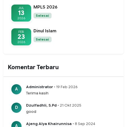
MPLS 2026
JUL
13
Selesai
2026
Dinul Islam
FEB
23
Selesai
2026
Komentar Terbaru
Administrator
• 19 Feb 2026
A
Terima kasih
Dzulfadhli, S.Pd
• 21 Okt 2025
D
good
Ajeng Alya Khairunnisa
• 8 Sep 2024
A