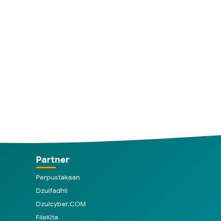
Partner
Perpustakaan
Dzulfadhli
Dzulcyber.COM
FileKita