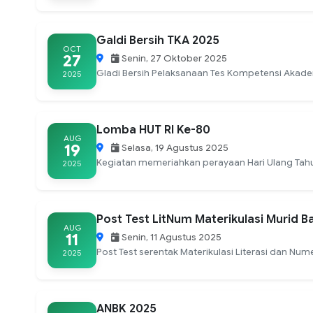
Galdi Bersih TKA 2025
OCT
27
Senin, 27 Oktober 2025
Gladi Bersih Pelaksanaan Tes Kompetensi Akadem
2025
Lomba HUT RI Ke-80
AUG
19
Selasa, 19 Agustus 2025
Kegiatan memeriahkan perayaan Hari Ulang Tah
2025
Post Test LitNum Materikulasi Murid B
AUG
11
Senin, 11 Agustus 2025
Post Test serentak Materikulasi Literasi dan Nu
2025
ANBK 2025