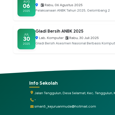
AUG
06
Rabu, 06 Agustus 2025
Pelaksanaan ANBK Tahun 2025, Gelombang 2
2025
Gladi Bersih ANBK 2025
JUL
30
Lab. Komputer
Rabu, 30 Juli 2025
Gladi Bersih Asesmen Nasional Berbasis Kompute
2025
Info Sekolah
Jalan Tenggulun, Desa Selamat, Kec. Tenggulun
-
sman5_kejuruanmuda@hotmail.com