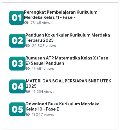
Perangkat Pembelajaran Kurikulum
01
Merdeka Kelas 11 - Fase F
73,145 views
Panduan Kokurikuler Kurikulum Merdeka
02
Terbaru 2025
22,508 views
Rumusan ATP Matematika Kelas X (Fase
03
E) Sesuai Panduan
16,681 views
MATERI DAN SOAL PERSIAPAN SNBT UTBK
04
2025
13,234 views
Download Buku Kurikulum Merdeka
05
Kelas 10 - Fase E
11,047 views