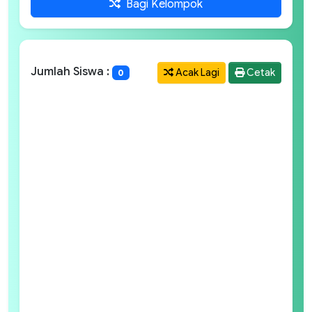
Bagi Kelompok
Jumlah Siswa :
Acak Lagi
Cetak
0