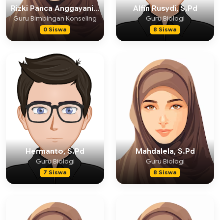
Rizki Panca Anggayani, S.Sos
Alfin Rusydi, S.Pd
Guru Bimbingan Konseling
Guru Biologi
0 Siswa
8 Siswa
Hermanto, S.Pd
Mahdalela, S.Pd
Guru Biologi
Guru Biologi
7 Siswa
8 Siswa