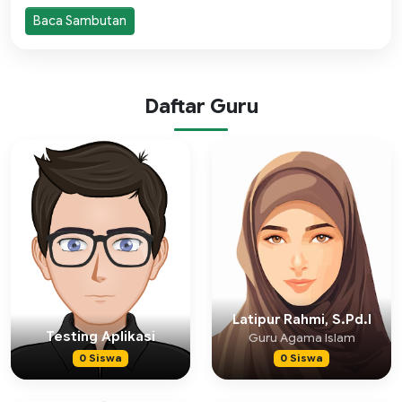
Baca Sambutan
Daftar Guru
Latipur Rahmi, S.Pd.I
Testing Aplikasi
Guru Agama Islam
0 Siswa
0 Siswa