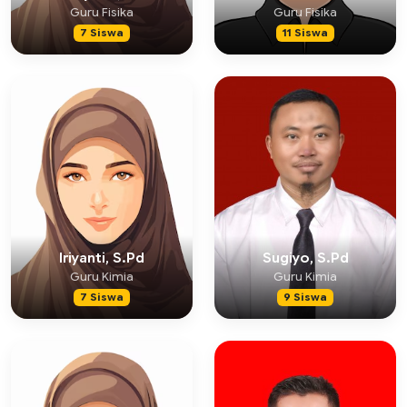
Guru Fisika
Guru Fisika
7 Siswa
11 Siswa
Iriyanti, S.Pd
Sugiyo, S.Pd
Guru Kimia
Guru Kimia
7 Siswa
9 Siswa