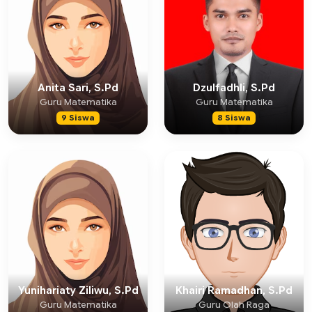
Anita Sari, S.Pd
Dzulfadhli, S.Pd
Guru Matematika
Guru Matematika
9 Siswa
8 Siswa
Yunihariaty Ziliwu, S.Pd
Khairi Ramadhan, S.Pd
Guru Matematika
Guru Olah Raga