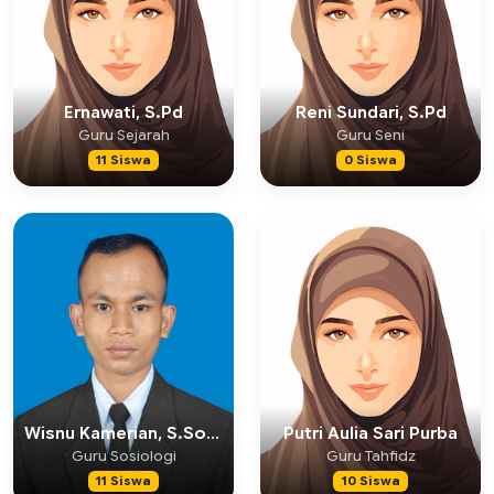
Ernawati, S.Pd
Reni Sundari, S.Pd
Guru Sejarah
Guru Seni
11 Siswa
0 Siswa
Wisnu Kamerian, S.Sosio
Putri Aulia Sari Purba
Guru Sosiologi
Guru Tahfidz
11 Siswa
10 Siswa