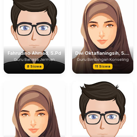
Fahrudino Ahmad, S.Pd
Dwi Oktafianingsih, S.Pd
Guru Bahasa Jerman
Guru Bimbingan Konseling
8 Siswa
11 Siswa