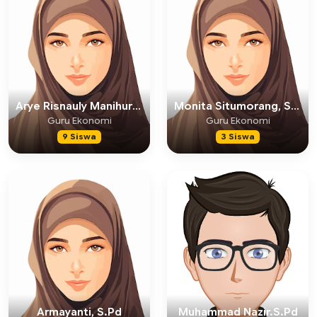
Arye Risnauly Manihuruk, S.Pd
Monita Situmorang, S.Pd
Guru Ekonomi
Guru Ekonomi
9 Siswa
3 Siswa
Armayanti, S.Pd
Muhammad Nazir.S.Pd