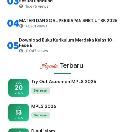
03
Sesuai Panduan
16,675 views
04
MATERI DAN SOAL PERSIAPAN SNBT UTBK 2025
13,231 views
Download Buku Kurikulum Merdeka Kelas 10 -
05
Fase E
11,047 views
Terbaru
Agenda
Try Out Asesmen MPLS 2026
JUL
20
Selesai
2026
MPLS 2026
JUL
13
Selesai
2026
Dinul Islam