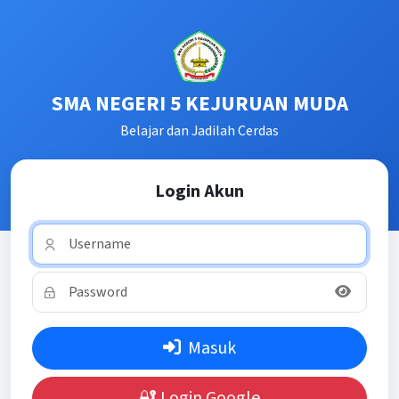
SMA NEGERI 5 KEJURUAN MUDA
Belajar dan Jadilah Cerdas
Login Akun
Masuk
🔐 Login Google