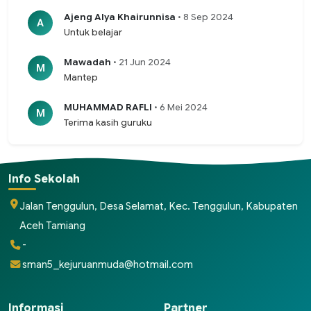
Ajeng Alya Khairunnisa
• 8 Sep 2024
A
Untuk belajar
Mawadah
• 21 Jun 2024
M
Mantep
MUHAMMAD RAFLI
• 6 Mei 2024
M
Terima kasih guruku
Info Sekolah
Jalan Tenggulun, Desa Selamat, Kec. Tenggulun, Kabupaten
Aceh Tamiang
-
sman5_kejuruanmuda@hotmail.com
Informasi
Partner