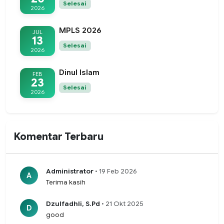
Selesai
2026
MPLS 2026
JUL
13
Selesai
2026
Dinul Islam
FEB
23
Selesai
2026
Komentar Terbaru
Administrator
• 19 Feb 2026
A
Terima kasih
Dzulfadhli, S.Pd
• 21 Okt 2025
D
good