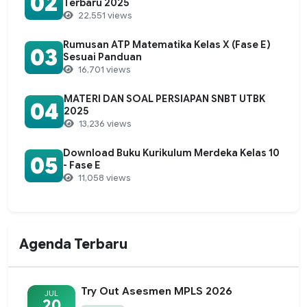
02
Terbaru 2025
22,551 views
Rumusan ATP Matematika Kelas X (Fase E)
03
Sesuai Panduan
16,701 views
MATERI DAN SOAL PERSIAPAN SNBT UTBK
04
2025
13,236 views
Download Buku Kurikulum Merdeka Kelas 10
05
- Fase E
11,058 views
Agenda Terbaru
Try Out Asesmen MPLS 2026
JUL
20