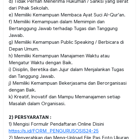
d) Tidak Pernah Menerima Hukuman / Sanksi yang Berat
dari Pihak Sekolah.
e) Memiliki Kemampuan Membaca Ayat Suci Al-Qur'an.
f) Memiliki Kemampuan dalam Memimpin dan
Bertanggung Jawab terhadap Tugas dan Tanggung
Jawab.
g) Memiliki Kemampuan
Public Speaking
/ Berbicara di
Depan Umum.
h) Memiliki Kemampuan Manajamen Waktu atau
Mengatur Waktu dengan Baik.
i) Disiplin, Beretika dan Jujur dalam Menjalankan Tugas
dan Tanggung Jawab.
j) Memiliki Kemampuan Bekerjasama dan Berorganisasi
dengan Baik.
k) Kreatif, Inovatif dan Mampu Memanajamen setiap
Masalah dalam Organisasi.
2) PERSYARATAN :
1) Mengisi Formulir Pendaftaran Online Disini
https://s.id/FORM_PENGURUSOSIS24-25
2) Menyerahkan dan Meng-Upload File Pas Foto Ukuran