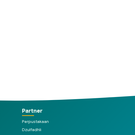
Partner
Perpustakaan
Dzulfadhli