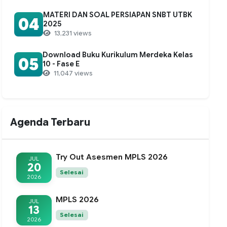
MATERI DAN SOAL PERSIAPAN SNBT UTBK
04
2025
13,231 views
Download Buku Kurikulum Merdeka Kelas
05
10 - Fase E
11,047 views
Agenda Terbaru
Try Out Asesmen MPLS 2026
JUL
20
Selesai
2026
MPLS 2026
JUL
13
Selesai
2026