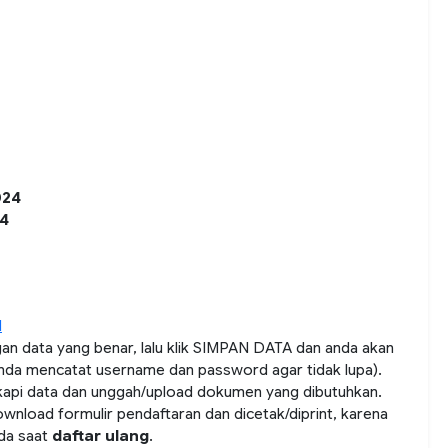
024
24
d
an data yang benar, lalu klik SIMPAN DATA dan anda akan
nda mencatat username dan password agar tidak lupa).
gkapi data dan unggah/upload dokumen yang dibutuhkan.
wnload formulir pendaftaran dan dicetak/diprint, karena
da saat
daftar ulang
.