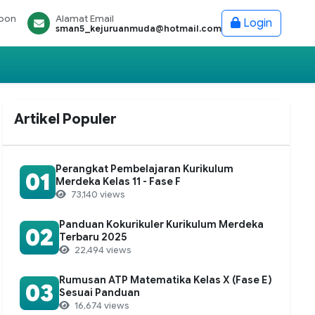
epon
Alamat Email
Login
sman5_kejuruanmuda@hotmail.com
Artikel Populer
Perangkat Pembelajaran Kurikulum
01
Merdeka Kelas 11 - Fase F
73,140 views
Panduan Kokurikuler Kurikulum Merdeka
02
Terbaru 2025
22,494 views
Rumusan ATP Matematika Kelas X (Fase E)
03
Sesuai Panduan
16,674 views