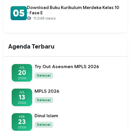
Download Buku Kurikulum Merdeka Kelas 10
05
- Fase E
11,048 views
Agenda Terbaru
Try Out Asesmen MPLS 2026
JUL
20
Selesai
2026
MPLS 2026
JUL
13
Selesai
2026
Dinul Islam
FEB
23
Selesai
2026