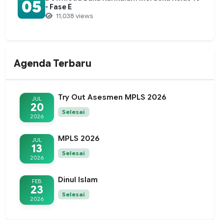
05
- Fase E
11,038 views
Agenda Terbaru
Try Out Asesmen MPLS 2026
JUL
20
Selesai
2026
MPLS 2026
JUL
13
Selesai
2026
Dinul Islam
FEB
23
Selesai
2026