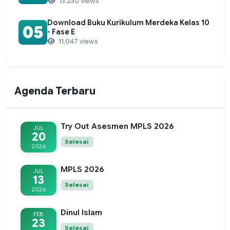
13,230 views
Download Buku Kurikulum Merdeka Kelas 10
05
- Fase E
11,047 views
Agenda Terbaru
Try Out Asesmen MPLS 2026
JUL
20
Selesai
2026
MPLS 2026
JUL
13
Selesai
2026
Dinul Islam
FEB
23
Selesai