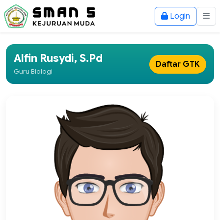
Login
Alfin Rusydi, S.Pd
Daftar GTK
Guru Biologi