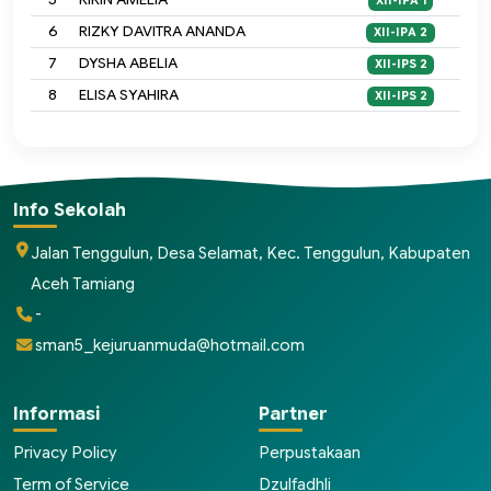
XII-IPA 1
6
RIZKY DAVITRA ANANDA
XII-IPA 2
7
DYSHA ABELIA
XII-IPS 2
8
ELISA SYAHIRA
XII-IPS 2
Info Sekolah
Jalan Tenggulun, Desa Selamat, Kec. Tenggulun, Kabupaten
Aceh Tamiang
-
sman5_kejuruanmuda@hotmail.com
Informasi
Partner
Privacy Policy
Perpustakaan
Term of Service
Dzulfadhli