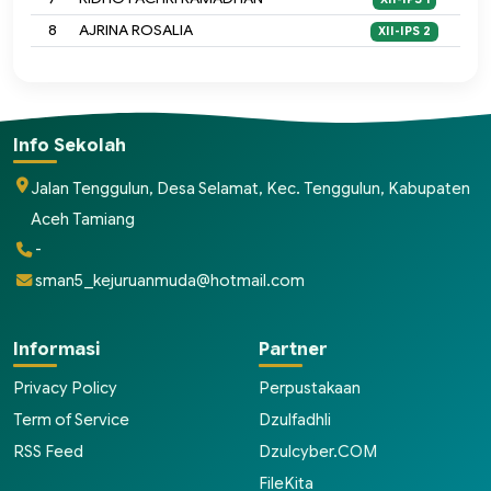
8
AJRINA ROSALIA
XII-IPS 2
Info Sekolah
Jalan Tenggulun, Desa Selamat, Kec. Tenggulun, Kabupaten
Aceh Tamiang
-
sman5_kejuruanmuda@hotmail.com
Informasi
Partner
Privacy Policy
Perpustakaan
Term of Service
Dzulfadhli
RSS Feed
Dzulcyber.COM
FileKita