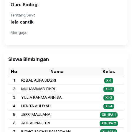
Guru Biologi
Tentang Saya
lela cantik
Mengajar
Siswa Bimbingan
No
Nama
Kelas
1
IQBAL AUFA UDZRI
X-1
2
MUHAMMAD FIKRI
XI-2
3
YULIA RAHMA ANNISA
XI-3
4
HENITA AULIYAH
XI-4
5
JEFRI MAULANA
XII-IPA 1
6
ADE ALINA FITRI
XII-IPA 2
7
RIDHO FACHRI RAMADHAN
XII-IPS 1