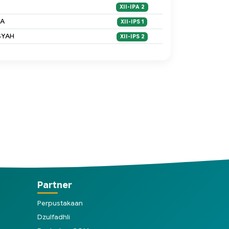
XII-IPA 2
IA
XII-IPS 1
SYAH
XII-IPS 2
Partner
Perpustakaan
Dzulfadhli