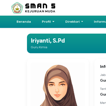
Beranda
Profil
Direktori
Inform
Iriyanti, S.Pd
Guru Kimia
In
Jab
Gur
Ten
Gur
Men