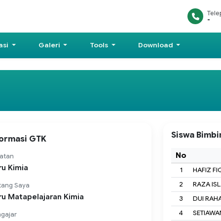
Tel
-
asi
Galeri
Tools
Download
Siswa Bimb
formasi GTK
No
atan
u Kimia
1
HAFIZ FI
2
RAZA IS
tang Saya
u Matapelajaran Kimia
3
DUI RAH
4
SETIAWA
gajar