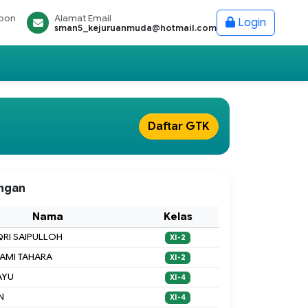
epon
Alamat Email
Login
sman5_kejuruanmuda@hotmail.com
Daftar GTK
ingan
Nama
Kelas
QRI SAIPULLOH
XI-2
LAMI TAHARA
XI-2
AYU
XI-4
N
XI-4