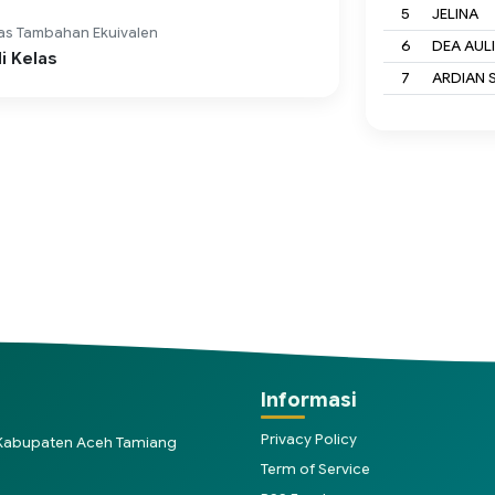
5
JELINA
as Tambahan Ekuivalen
6
DEA AUL
i Kelas
7
ARDIAN 
Informasi
Privacy Policy
, Kabupaten Aceh Tamiang
Term of Service