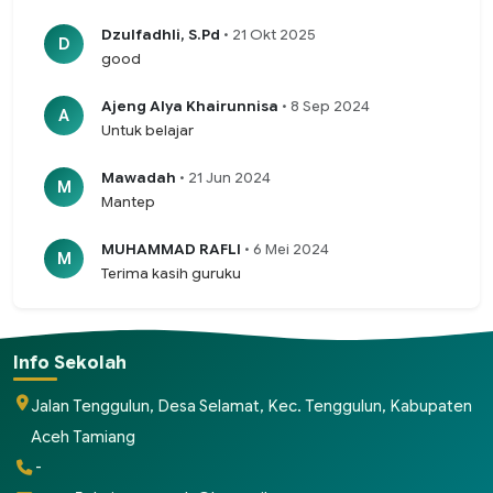
Dzulfadhli, S.Pd
• 21 Okt 2025
D
good
Ajeng Alya Khairunnisa
• 8 Sep 2024
A
Untuk belajar
Mawadah
• 21 Jun 2024
M
Mantep
MUHAMMAD RAFLI
• 6 Mei 2024
M
Terima kasih guruku
Info Sekolah
Jalan Tenggulun, Desa Selamat, Kec. Tenggulun, Kabupaten
Aceh Tamiang
-