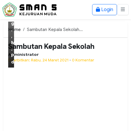
S
Login
.
A
g
Home
Sambutan Kepala Sekolah...
.
,
M
Sambutan Kepala Sekolah
.
Administrator
P
Diterbitkan: Rabu, 24 Maret 2021
-
0 Komentar
d